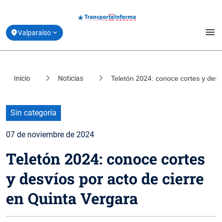
menu
Valparaíso
Estado de la Movilidad
Inicio
Noticias
Teletón 2024: conoce cortes y desv
location_on
Santiago
Planifica tu viaje
location_on
Coquimbo
Derribando Mitos
Sin categoría
location_on
Biobío
07 de noviembre de 2024
Centro de ayuda
location_on
Teletón 2024: conoce cortes
Los Lagos
Acerca de Transporte Informa
y desvíos por acto de cierre
en Quinta Vergara