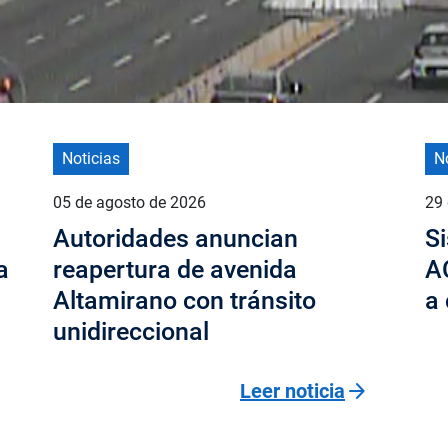
Noticias
N
05 de agosto de 2026
29 
Autoridades anuncian
Si
a
reapertura de avenida
A
Altamirano con tránsito
a 
unidireccional
arrow_forward
Leer noticia