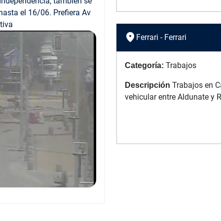
 Independencia, también se
asta el 16/06. Prefiera Av
tiva
location_on
Ferrari - Ferrari
Trabajos
Categoría:
Trabajos en Ca
Descripción
vehicular entre Aldunate y 