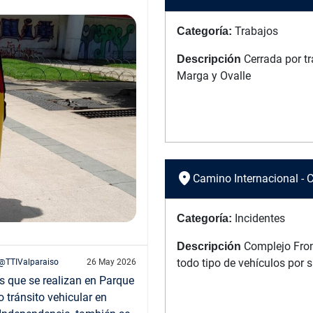
Trabajos
Categoría:
Cerrada por tr
Descripción
Marga y Ovalle
location_on
Camino Internacional - 
Incidentes
Categoría:
Complejo Fron
Descripción
todo tipo de vehículos por 
@TTIValparaiso
26 May 2026
os que se realizan en Parque
o tránsito vehicular en