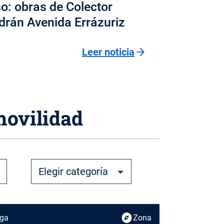
o: obras de Colector
drán Avenida Errázuriz
arrow_forward
Leer noticia
movilidad
explore
rga
Zona