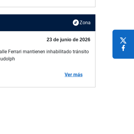
explore
Zona
23 de junio de 2026
lle Ferrari mantienen inhabilitado tránsito
Rudolph
Ver más