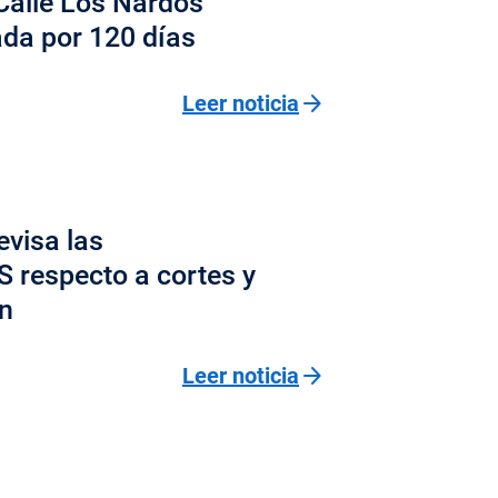
Calle Los Nardos
da por 120 días
arrow_forward
Leer noticia
evisa las
respecto a cortes y
ón
arrow_forward
Leer noticia