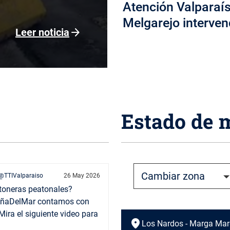
Atención Valparaís
Melgarejo interven
arrow_forward
Leer noticia
Estado de 
@TTIValparaiso
26 May 2026
toneras peatonales?
ViñaDelMar contamos con
ira el siguiente video para
location_on
Los Nardos - Marga Ma