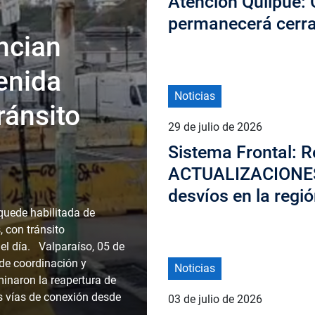
Atención Quilpué: 
permanecerá cerra
ncian
enida
Noticias
ránsito
29 de julio de 2026
Sistema Frontal: R
ACTUALIZACIONES 
desvíos en la regi
uede habilitada de
 con tránsito
 el día. Valparaíso, 05 de
 de coordinación y
Noticias
minaron la reapertura de
s vías de conexión desde
03 de julio de 2026