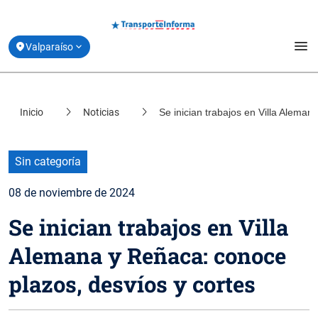
menu
Valparaíso
Estado de la Movilidad
Inicio
Noticias
Se inician trabajos en Villa Aleman
location_on
Santiago
Planifica tu viaje
location_on
Coquimbo
Derribando Mitos
Sin categoría
location_on
Biobío
08 de noviembre de 2024
Centro de ayuda
location_on
Se inician trabajos en Villa
Los Lagos
Acerca de Transporte Informa
Alemana y Reñaca: conoce
plazos, desvíos y cortes