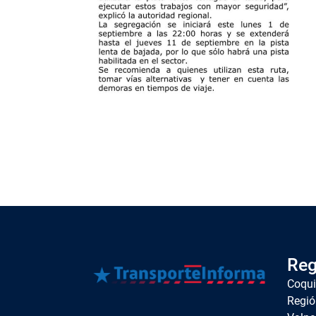
Reg
Coqu
Regió