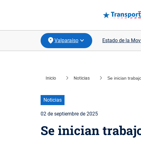
Valparaíso
Estado de la Mov
location_on
Santiago
Inicio
Noticias
Se inician traba
location_on
Coquimbo
location_on
Biobío
Noticias
location_on
Los Lagos
02 de septiembre de 2025
Se inician traba