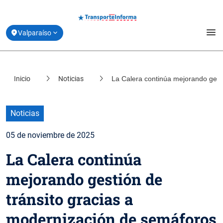
menu
Valparaíso
Estado de la Movilidad
Inicio
Noticias
La Calera continúa mejorando gest
location_on
Santiago
Planifica tu viaje
location_on
Coquimbo
Derribando Mitos
Noticias
location_on
Biobío
05 de noviembre de 2025
Centro de ayuda
location_on
La Calera continúa
Los Lagos
Acerca de Transporte Informa
mejorando gestión de
tránsito gracias a
modernización de semáforos