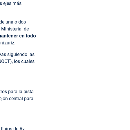
os ejes más
 de una o dos
 Ministerial de
antener en todo
rázuriz.
ivas siguiendo las
UOCT), los cuales
ros para la pista
ejón central para
flujos de Av.