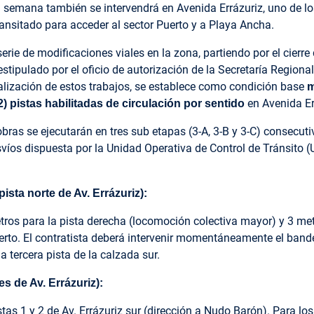
a semana también se intervendrá en Avenida Errázuriz, uno de l
ransitado para acceder al sector Puerto y a Playa Ancha.
erie de modificaciones viales en la zona, partiendo por el cierre
tipulado por el oficio de autorización de la Secretaría Regional
alización de estos trabajos, se establece como condición base
m
en Avenida Er
2) pistas habilitadas de circulación por sentido
obras se ejecutarán en tres sub etapas (3-A, 3-B y 3-C) consecut
víos dispuesta por la Unidad Operativa de Control de Tránsito (
ista norte de Av. Errázuriz):
tros para la pista derecha (locomoción colectiva mayor) y 3 met
uerto. El contratista deberá intervenir momentáneamente el band
la tercera pista de la calzada sur.
s de Av. Errázuriz):
as 1 y 2 de Av. Errázuriz sur (dirección a Nudo Barón). Para los 