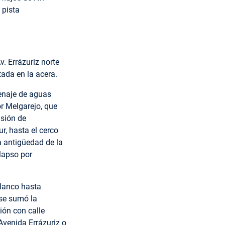
 pista
. Errázuriz norte
tada en la acera.
enaje de aguas
or Melgarejo, que
nsión de
r, hasta el cerco
la antigüedad de la
olapso por
Blanco hasta
 se sumó la
ión con calle
Avenida Errázuriz o