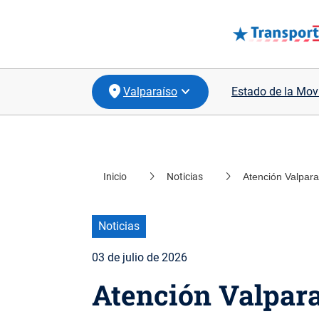
Valparaíso
Estado de la Mov
location_on
Santiago
Inicio
Noticias
Atención Valparaí
location_on
Coquimbo
location_on
Biobío
Noticias
location_on
Los Lagos
03 de julio de 2026
Atención Valpara