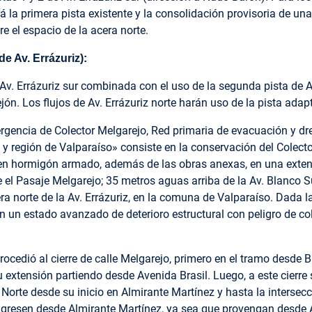
ará la primera pista existente y la consolidación provisoria de una
e el espacio de la acera norte.
e Av. Errázuriz):
 Av. Errázuriz sur combinada con el uso de la segunda pista de Av
jón. Los flujos de Av. Errázuriz norte harán uso de la pista adap
gencia de Colector Melgarejo, Red primaria de evacuación y dr
 y región de Valparaíso» consiste en la conservación del Colect
 en hormigón armado, además de las obras anexas, en una exte
 Pasaje Melgarejo; 35 metros aguas arriba de la Av. Blanco Su
era norte de la Av. Errázuriz, en la comuna de Valparaíso. Dada 
 en un estado avanzado de deterioro estructural con peligro de c
rocedió al cierre de calle Melgarejo, primero en el tramo desde 
 extensión partiendo desde Avenida Brasil. Luego, a este cierre
 Norte desde su inicio en Almirante Martínez y hasta la intersecc
ingresen desde Almirante Martínez, ya sea que provengan desde 