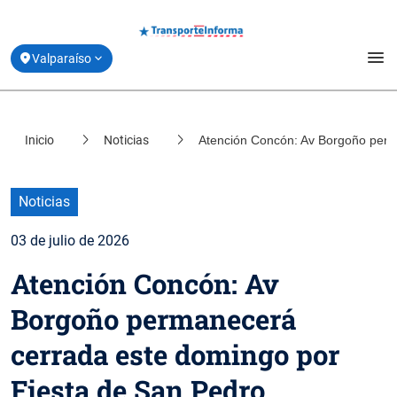
menu
Valparaíso
Estado de la Movilidad
Inicio
Noticias
Atención Concón: Av Borgoño perm
location_on
Santiago
Planifica tu viaje
location_on
Coquimbo
Derribando Mitos
Noticias
location_on
Biobío
03 de julio de 2026
Centro de ayuda
location_on
Atención Concón: Av
Los Lagos
Acerca de Transporte Informa
Borgoño permanecerá
cerrada este domingo por
Fiesta de San Pedro