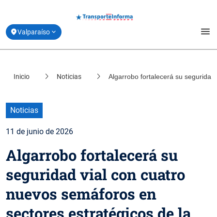
menu
Valparaíso
Estado de la Movilidad
Inicio
Noticias
Algarrobo fortalecerá su seguridad
location_on
Santiago
Planifica tu viaje
location_on
Coquimbo
Derribando Mitos
Noticias
location_on
Biobío
11 de junio de 2026
Centro de ayuda
location_on
Algarrobo fortalecerá su
Los Lagos
Acerca de Transporte Informa
seguridad vial con cuatro
nuevos semáforos en
sectores estratégicos de la