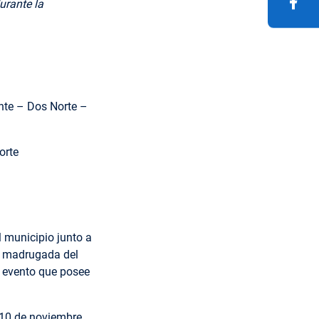
urante la
nte – Dos Norte –
orte
l municipio junto a
la madrugada del
n evento que posee
s 10 de noviembre