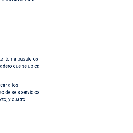
ente toma pasajeros
ladero que se ubica
car a los
o de seis servicios
rto; y cuatro