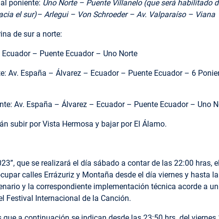
al poniente:
Uno Norte – Puente Villanelo (que será habilitado d
acia el sur)– Arlegui – Von Schroeder – Av. Valparaíso – Viana
na de sur a norte:
– Ecuador – Puente Ecuador – Uno Norte
rte: Av. España – Álvarez – Ecuador – Puente Ecuador – 6 Ponie
iente: Av. España – Álvarez – Ecuador – Puente Ecuador – Uno N
erán subir por Vista Hermosa y bajar por El Álamo.
023”, que se realizará el día sábado a contar de las 22:00 hras, e
ocupar calles Errázuriz y Montaña desde el día viernes y hasta 
nario y la correspondiente implementación técnica acorde a u
el Festival Internacional de la Canción.
ías que a continuación se indican desde las 23:50 hrs. del vierne