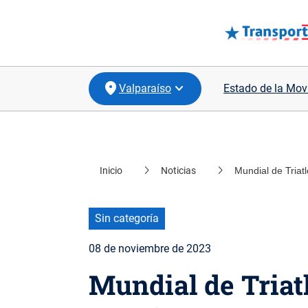
Valparaíso
Estado de la Mov
location_on
Santiago
Inicio
Noticias
Mundial de Triatl
location_on
Coquimbo
location_on
Biobío
Sin categoría
location_on
Los Lagos
08 de noviembre de 2023
Mundial de Triat